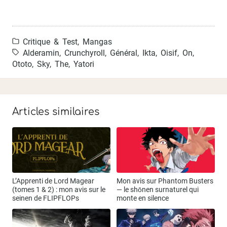
Critique & Test
,
Mangas
Alderamin
,
Crunchyroll
,
Général
,
Ikta
,
Oisif
,
On
,
Ototo
,
Sky
,
The
,
Yatori
Articles similaires
L’Apprenti de Lord Magear
Mon avis sur Phantom Busters
(tomes 1 & 2) : mon avis sur le
— le shōnen surnaturel qui
seinen de FLIPFLOPs
monte en silence