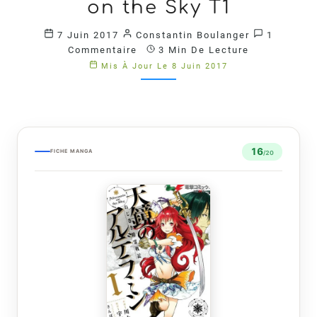
–
on the Sky T1
ALDERAMIN
ON
Commenta
7 Juin 2017
Constantin Boulanger
1
THE
Commentaire
3 Min De Lecture
SKY
Mis À Jour Le 8 Juin 2017
T1
?
>
16
FICHE MANGA
/20