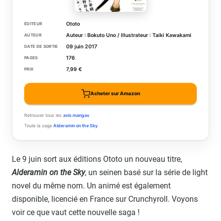
Ototo
ÉDITEUR
Auteur : Bokuto Uno / Illustrateur : Taiki Kawakami
AUTEUR
09 juin 2017
DATE DE SORTIE
176
PAGES
7,99 €
PRIX
Acheter sur Amazon
Retrouver tous les
avis mangas
Toute la saga
Alderamin on the Sky
Le 9 juin sort aux éditions Ototo un nouveau titre,
Alderamin on the Sky
, un seinen basé sur la série de light
novel du même nom. Un animé est également
disponible, licencié en France sur Crunchyroll. Voyons
voir ce que vaut cette nouvelle saga !