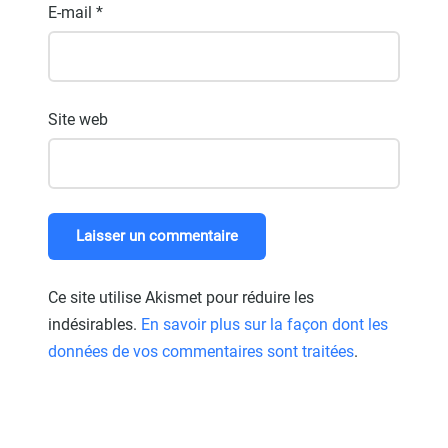
E-mail
*
Site web
Ce site utilise Akismet pour réduire les
indésirables.
En savoir plus sur la façon dont les
données de vos commentaires sont traitées
.