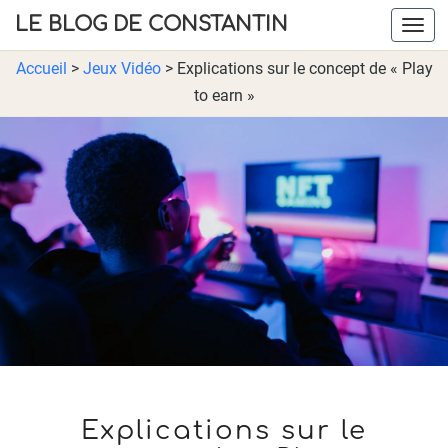
LE BLOG DE CONSTANTIN
Navig
Accueil
>
Jeux Vidéo
>
Explications sur le concept de « Play
to earn »
EXPLICATIONS
Explications sur le
SUR