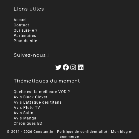
Liens utiles
Accueil
Contact
Qui suis-je ?
Partenaires
Plan du site
Suivez-nous !
Twitter
Facebook
Instagram
LinkedIn
Thématiques du moment
Quelle est la meilleure VOD ?
Avis Black Clover
Avis L’attaque des titans
Avis Pluto TV
Avis Salto
Avis Manga
Chroniques BD
© 2011 - 2026 Constantin |
Politique de confidentialité
| Mon
blog e-
commerce