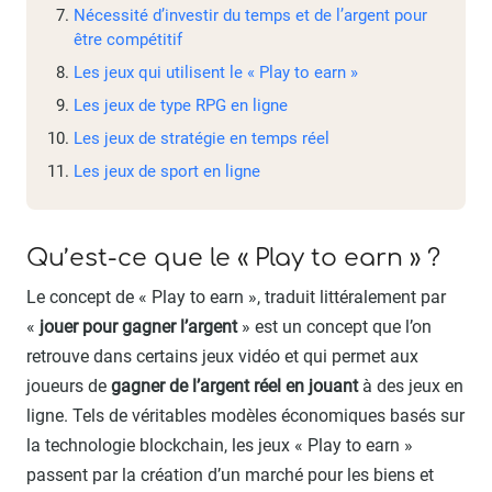
Nécessité d’investir du temps et de l’argent pour
être compétitif
Les jeux qui utilisent le « Play to earn »
Les jeux de type RPG en ligne
Les jeux de stratégie en temps réel
Les jeux de sport en ligne
Qu’est-ce que le « Play to earn » ?
Le concept de « Play to earn », traduit littéralement par
«
jouer pour gagner l’argent
» est un concept que l’on
retrouve dans certains jeux vidéo et qui permet aux
joueurs de
gagner de l’argent réel en jouant
à des jeux en
ligne. Tels de véritables modèles économiques basés sur
la technologie blockchain, les jeux « Play to earn »
passent par la création d’un marché pour les biens et