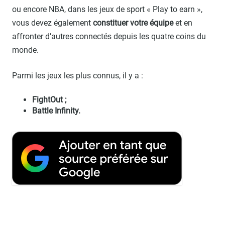
ou encore NBA, dans les jeux de sport « Play to earn »,
vous devez également
constituer votre équipe
et en
affronter d’autres connectés depuis les quatre coins du
monde.
Parmi les jeux les plus connus, il y a :
FightOut ;
Battle Infinity.