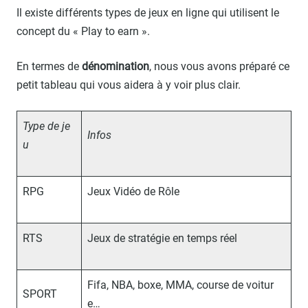
Il existe différents types de jeux en ligne qui utilisent le
concept du « Play to earn ».
En termes de
dénomination
, nous vous avons préparé ce
petit tableau qui vous aidera à y voir plus clair.
Type de je
Infos
u
RPG
Jeux Vidéo de Rôle
RTS
Jeux de stratégie en temps réel
Fifa, NBA, boxe, MMA, course de voitur
SPORT
e…