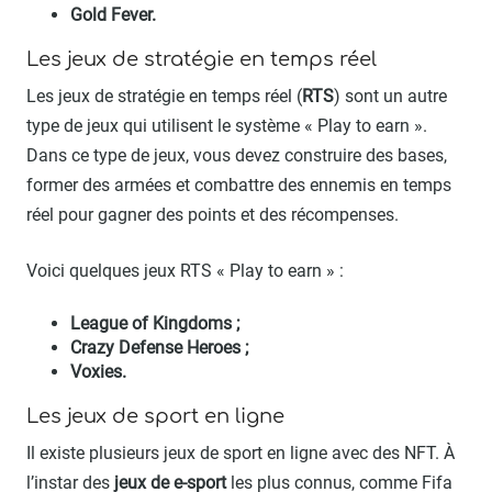
Gold Fever.
Les jeux de stratégie en temps réel
Les jeux de stratégie en temps réel (
RTS
) sont un autre
type de jeux qui utilisent le système « Play to earn ».
Dans ce type de jeux, vous devez construire des bases,
former des armées et combattre des ennemis en temps
réel pour gagner des points et des récompenses.
Voici quelques jeux RTS « Play to earn » :
League of Kingdoms ;
Crazy Defense Heroes ;
Voxies.
Les jeux de sport en ligne
Il existe plusieurs jeux de sport en ligne avec des NFT. À
l’instar des
jeux de e-sport
les plus connus, comme Fifa