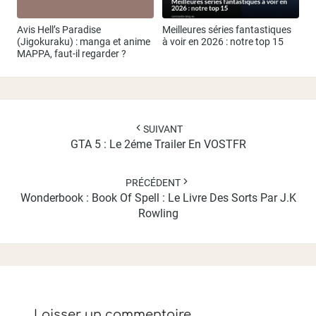
Avis Hell’s Paradise
Meilleures séries fantastiques
(Jigokuraku) : manga et anime
à voir en 2026 : notre top 15
MAPPA, faut-il regarder ?
Navigation
d'article
SUIVANT
GTA 5 : Le 2éme Trailer En VOSTFR
PRÉCÉDENT
Wonderbook : Book Of Spell : Le Livre Des Sorts Par J.K
Rowling
Laisser un commentaire