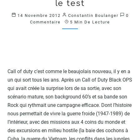
DUTY
le test
BLACK
OPS
Comme
14 Novembre 2012
Constantin Boulanger
0
2
Commentaire
5 Min De Lecture
:
LE
TEST
?
>
Call of duty c’est comme le beaujolais nouveau, il y en a
un qui sort tous les ans. Après un Call of Duty Black OPS
qui avait créée la surprise lors de sa sortie, avec son
scénario mature, son background 60’s et sa bande son
Rock qui rythmait une campagne efficace. Dont l’histoire
nous permettait de vivre la guerre froide (1947-1989) de
l’intérieur, avec des missions aux 4 coins du monde et
des excursions en milieu hostile (la baie des cochons à
Cuba, la guerre du Vietnam, les conflits dans les jungles