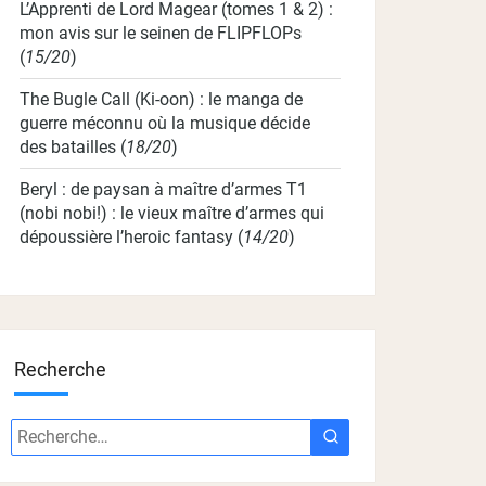
L’Apprenti de Lord Magear (tomes 1 & 2) :
mon avis sur le seinen de FLIPFLOPs
(
15/20
)
The Bugle Call (Ki-oon) : le manga de
guerre méconnu où la musique décide
des batailles
(
18/20
)
Beryl : de paysan à maître d’armes T1
(nobi nobi!) : le vieux maître d’armes qui
dépoussière l’heroic fantasy
(
14/20
)
Recherche
Recherche
Recherche
: