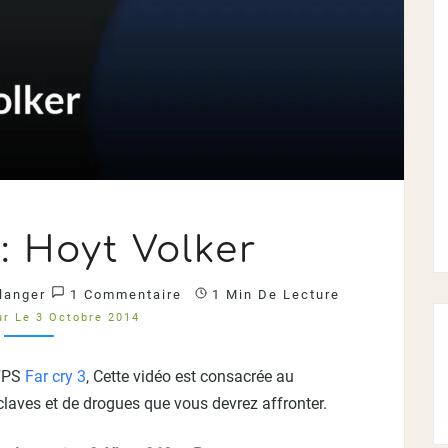
FAR
: Hoyt Volker
CRY
3
:
Commentaires
langer
1 Commentaire
1 Min De Lecture
HOYT
r Le 3 Octobre 2014
VOLKER
?
>
 FPS
Far cry 3
, Cette vidéo est consacrée au
claves et de drogues que vous devrez affronter.