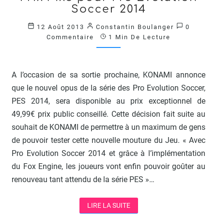
Soccer 2014
POUR
PRO
Commenta
12 Août 2013
Constantin Boulanger
0
EVOLUTION
Commentaire
1 Min De Lecture
SOCCER
2014
?
>
A l’occasion de sa sortie prochaine, KONAMI annonce
que le nouvel opus de la série des Pro Evolution Soccer,
PES 2014, sera disponible au prix exceptionnel de
49,99€ prix public conseillé. Cette décision fait suite au
souhait de KONAMI de permettre à un maximum de gens
de pouvoir tester cette nouvelle mouture du Jeu. « Avec
Pro Evolution Soccer 2014 et grâce à l’implémentation
du Fox Engine, les joueurs vont enfin pouvoir goûter au
renouveau tant attendu de la série PES »…
LIRE LA SUITE
LIRE LA SUITE