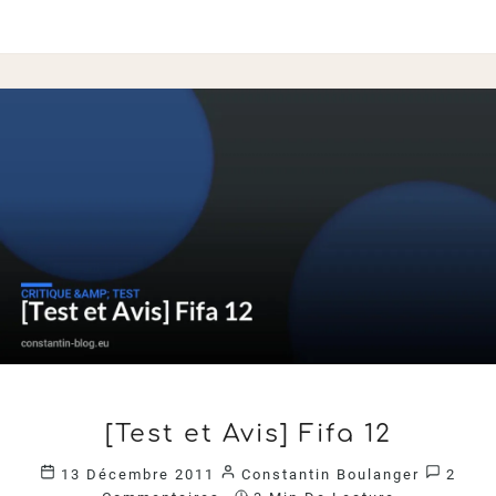
[TEST
[Test et Avis] Fifa 12
ET
AVIS]
Comme
13 Décembre 2011
Constantin Boulanger
2
FIFA