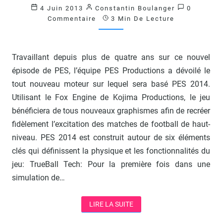
Commenta
4 Juin 2013
Constantin Boulanger
0
DE
Commentaire
3 Min De Lecture
PLUS
EN
PLUS
!
Travaillant depuis plus de quatre ans sur ce nouvel
?
épisode de PES, l’équipe PES Productions a dévoilé le
>
tout nouveau moteur sur lequel sera basé PES 2014.
Utilisant le Fox Engine de Kojima Productions, le jeu
bénéficiera de tous nouveaux graphismes afin de recréer
fidèlement l’excitation des matches de football de haut-
niveau. PES 2014 est construit autour de six éléments
clés qui définissent la physique et les fonctionnalités du
jeu: TrueBall Tech: Pour la première fois dans une
simulation de…
LIRE LA SUITE
LIRE LA SUITE