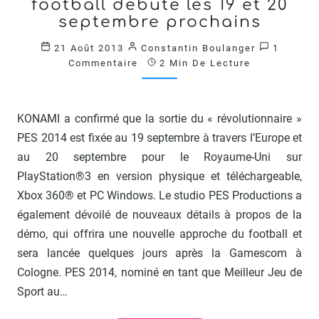
football débute les 19 et 20
UNE
NOUVELLE
septembre prochains
ÈRE
Commenta
21 Août 2013
Constantin Boulanger
1
DE
Commentaire
2 Min De Lecture
FOOTBALL
DÉBUTE
LES
19
KONAMI a confirmé que la sortie du « révolutionnaire »
ET
PES 2014 est fixée au 19 septembre à travers l’Europe et
20
au 20 septembre pour le Royaume-Uni sur
SEPTEMBRE
PROCHAINS
PlayStation®3 en version physique et téléchargeable,
?
Xbox 360® et PC Windows. Le studio PES Productions a
>
également dévoilé de nouveaux détails à propos de la
démo, qui offrira une nouvelle approche du football et
sera lancée quelques jours après la Gamescom à
Cologne. PES 2014, nominé en tant que Meilleur Jeu de
Sport au…