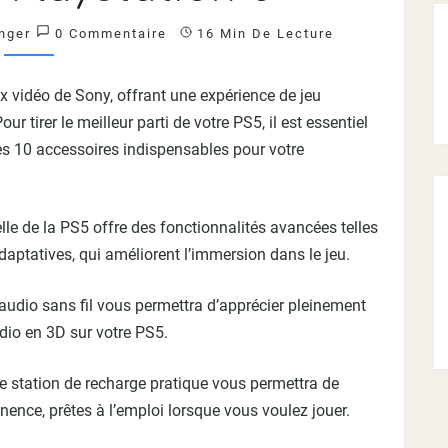
POUR
VOTRE
Commentaires
nger
0 Commentaire
16 Min De Lecture
PLAYSTATION
5
ux vidéo de Sony, offrant une expérience de jeu
?
>
 tirer le meilleur parti de votre PS5, il est essentiel
des 10 accessoires indispensables pour votre
le de la PS5 offre des fonctionnalités avancées telles
daptatives, qui améliorent l’immersion dans le jeu.
udio sans fil vous permettra d’apprécier pleinement
udio en 3D sur votre PS5.
 station de recharge pratique vous permettra de
nce, prêtes à l’emploi lorsque vous voulez jouer.