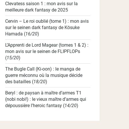
Clevatess saison 1 : mon avis sur la
meilleure dark fantasy de 2025
Cervin – Le roi oublié (tome 1) : mon avis
sur le seinen dark fantasy de Kōsuke
Hamada
(
16/20
)
L’Apprenti de Lord Magear (tomes 1 & 2) :
mon avis sur le seinen de FLIPFLOPs
(
15/20
)
The Bugle Call (Ki-oon) : le manga de
guerre méconnu où la musique décide
des batailles
(
18/20
)
Beryl : de paysan à maître d’armes T1
(nobi nobi!) : le vieux maître d’armes qui
dépoussière l’heroic fantasy
(
14/20
)