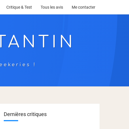
Critique & Test
Tous les avis
Me contacter
TANTIN
eekeries !
Dernières critiques