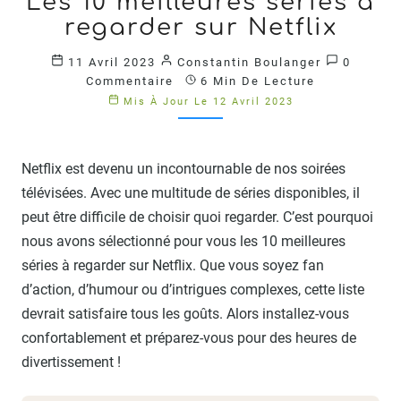
Les 10 meilleures séries à
10
MEILLEURES
regarder sur Netflix
SÉRIES
À
Commenta
11 Avril 2023
Constantin Boulanger
0
REGARDER
Commentaire
6 Min De Lecture
SUR
Mis À Jour Le 12 Avril 2023
NETFLIX
?
>
Netflix est devenu un incontournable de nos soirées
télévisées. Avec une multitude de séries disponibles, il
peut être difficile de choisir quoi regarder. C’est pourquoi
nous avons sélectionné pour vous les 10 meilleures
séries à regarder sur Netflix. Que vous soyez fan
d’action, d’humour ou d’intrigues complexes, cette liste
devrait satisfaire tous les goûts. Alors installez-vous
confortablement et préparez-vous pour des heures de
divertissement !