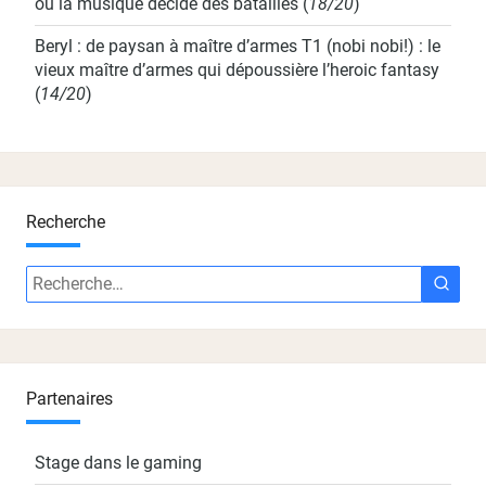
où la musique décide des batailles
(
18/20
)
Beryl : de paysan à maître d’armes T1 (nobi nobi!) : le
vieux maître d’armes qui dépoussière l’heroic fantasy
(
14/20
)
Recherche
Recherche
Rech
:
Partenaires
Stage dans le gaming