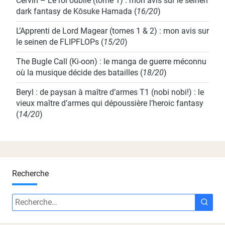
Cervin – Le roi oublié (tome 1) : mon avis sur le seinen
dark fantasy de Kōsuke Hamada
(
16/20
)
L’Apprenti de Lord Magear (tomes 1 & 2) : mon avis sur
le seinen de FLIPFLOPs
(
15/20
)
The Bugle Call (Ki-oon) : le manga de guerre méconnu
où la musique décide des batailles
(
18/20
)
Beryl : de paysan à maître d’armes T1 (nobi nobi!) : le
vieux maître d’armes qui dépoussière l’heroic fantasy
(
14/20
)
Recherche
Recherche
Rech
: