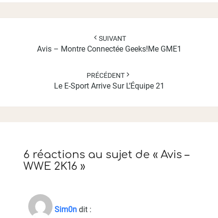
Navigation
d'article
SUIVANT
Avis – Montre Connectée Geeks!me GME1
PRÉCÉDENT
Le E-Sport Arrive Sur L’Équipe 21
6 réactions au sujet de «
Avis –
WWE 2K16
»
Sim0n
dit :