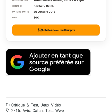
Yuke's Media Creation, Visual Concepts
DÉVELOPPEUR
Combat / Catch
GENRE(S)
30 Octobre 2015
DATE DE SORTIE
50€
PRIX
Achetez-le au meilleur prix
Critique & Test
,
Jeux Vidéo
2k16
,
Avis
,
Catch
,
Test
,
Wwe