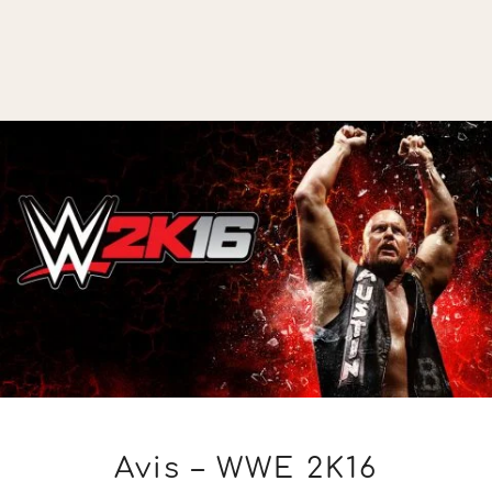
AVIS
Avis – WWE 2K16
–
WWE