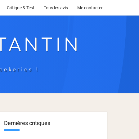
Critique & Test
Tous les avis
Me contacter
TANTIN
eekeries !
Dernières critiques