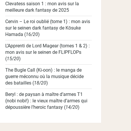
Clevatess saison 1 : mon avis sur la
meilleure dark fantasy de 2025
Cervin – Le roi oublié (tome 1) : mon avis
sur le seinen dark fantasy de Kōsuke
Hamada
(
16/20
)
L’Apprenti de Lord Magear (tomes 1 & 2) :
mon avis sur le seinen de FLIPFLOPs
(
15/20
)
The Bugle Call (Ki-oon) : le manga de
guerre méconnu où la musique décide
des batailles
(
18/20
)
Beryl : de paysan à maître d’armes T1
(nobi nobi!) : le vieux maître d’armes qui
dépoussière l’heroic fantasy
(
14/20
)