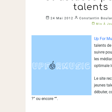
talents
24 Mai 2012
Constantin Boula
Mis À Jou
Up For Mu
talents de
suivre pou
les médias
optimale l
Le site re
jeunes tal
débuter, 
?” ou encore “”.