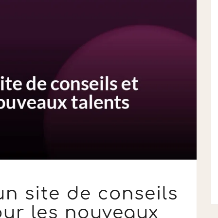
UP
n site de conseils
FOR
MUSIC:
our les nouveaux
UN