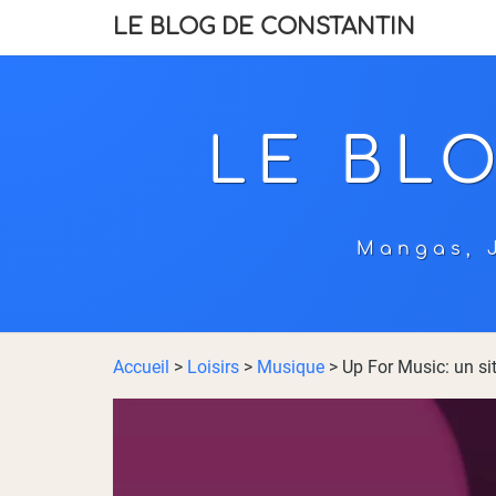
LE BLOG DE CONSTANTIN
LE BL
Mangas, J
Accueil
>
Loisirs
>
Musique
>
Up For Music: un si