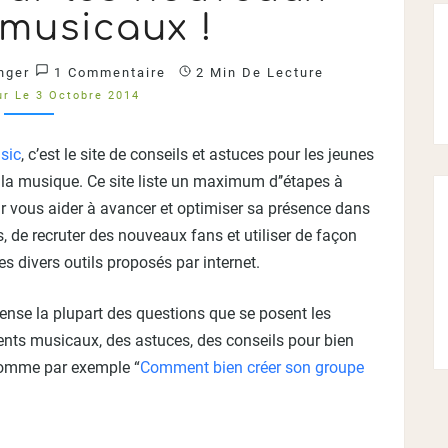
SITE
 musicaux !
DE
CONSEILS
Commentaires
nger
ET
1 Commentaire
2 Min De Lecture
ASTUCES
r Le 3 Octobre 2014
POUR
LES
sic
, c’est le site de conseils et astuces pour les jeunes
NOUVEAUX
 la musique. Ce site liste un maximum d’’étapes à
TALENTS
MUSICAUX
r vous aider à avancer et optimiser sa présence dans
!
, de recruter des nouveaux fans et utiliser de façon
?
es divers outils proposés par internet.
>
cense la plupart des questions que se posent les
ents musicaux, des astuces, des conseils pour bien
comme par exemple “
Comment bien créer son groupe