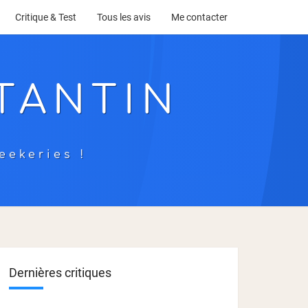
Critique & Test
Tous les avis
Me contacter
TANTIN
eekeries !
Dernières critiques