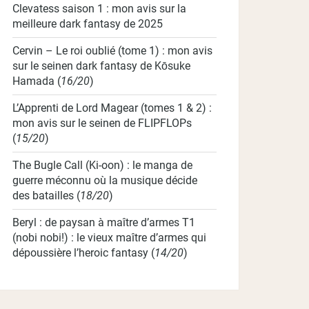
Clevatess saison 1 : mon avis sur la
meilleure dark fantasy de 2025
Cervin – Le roi oublié (tome 1) : mon avis
sur le seinen dark fantasy de Kōsuke
Hamada
(
16/20
)
L’Apprenti de Lord Magear (tomes 1 & 2) :
mon avis sur le seinen de FLIPFLOPs
(
15/20
)
The Bugle Call (Ki-oon) : le manga de
guerre méconnu où la musique décide
des batailles
(
18/20
)
Beryl : de paysan à maître d’armes T1
(nobi nobi!) : le vieux maître d’armes qui
dépoussière l’heroic fantasy
(
14/20
)