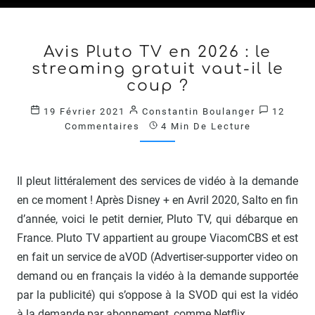
AVIS
Avis Pluto TV en 2026 : le
PLUTO
streaming gratuit vaut-il le
TV
EN
coup ?
2026
Comment
19 Février 2021
Constantin Boulanger
12
:
Commentaires
4 Min De Lecture
LE
STREAMING
GRATUIT
VAUT-
Il pleut littéralement des services de vidéo à la demande
IL
en ce moment ! Après Disney + en Avril 2020, Salto en fin
LE
d’année, voici le petit dernier, Pluto TV, qui débarque en
COUP
?
France. Pluto TV appartient au groupe ViacomCBS et est
?
en fait un service de aVOD (Advertiser-supporter video on
>
demand ou en français la vidéo à la demande supportée
par la publicité) qui s’oppose à la SVOD qui est la vidéo
à la demande par abonnement, comme Netflix,…